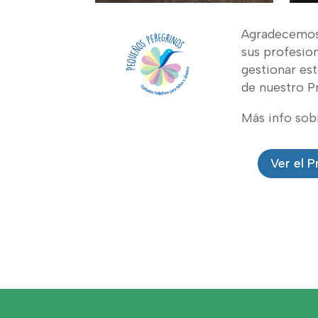
Agradecemos 
sus profesio
gestionar es
de nuestro P
Más info sob
Ver el 