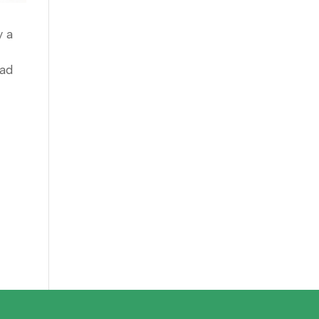
y a
dad