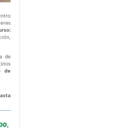
ntro
leres
rso:
ción,
ra de
Estos
o de
asta
po,