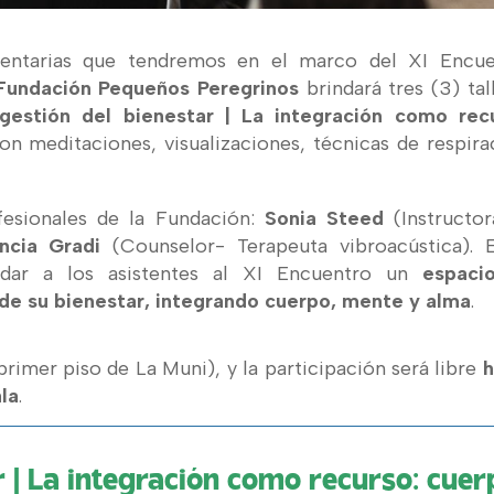
mentarias que tendremos en el marco del XI Encue
Fundación Pequeños Peregrinos
brindará tres (3) tal
gestión del bienestar | La integración como recu
con meditaciones, visualizaciones, técnicas de respira
fesionales de la Fundación:
Sonia Steed
(Instructo
ncia Gradi
(Counselor- Terapeuta vibroacústica). 
rindar a los asistentes al XI Encuentro un
espaci
de su bienestar, integrando cuerpo, mente y alma
.
primer piso de La Muni), y la participación será libre
h
ala
.
 | La integración como recurso: cuer