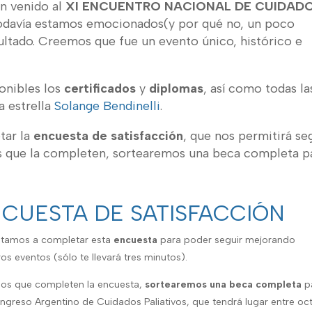
an venido al
XI ENCUENTRO NACIONAL DE CUIDAD
davía estamos emocionados(y por qué no, un poco
ultado. Creemos que fue un evento único, histórico e
onibles los
certificados
y
diplomas
, así como todas la
a estrella
Solange Bendinelli
.
tar la
encuesta de satisfacción
, que nos permitirá se
os que la completen, sortearemos una beca completa p
CUESTA DE SATISFACCIÓN
vitamos a completar esta
encuesta
para poder seguir mejorando
os eventos (sólo te llevará tres minutos).
 los que completen la encuesta,
sortearemos una beca completa
pa
ongreso Argentino de Cuidados Paliativos, que tendrá lugar entre oc