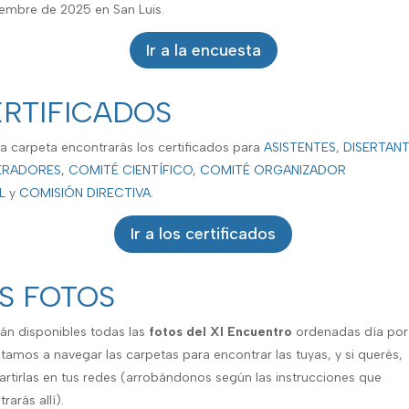
iembre de 2025 en San Luis.
Ir a la encuesta
RTIFICADOS
ta carpeta encontrarás los certificados para
ASISTENTES
,
DISERTANT
RADORES
,
COMITÉ CIENTÍFICO
,
COMITÉ ORGANIZADOR
L
y
COMISIÓN DIRECTIVA
.
Ir a los certificados
S FOTOS
tán disponibles todas las
fotos del XI Encuentro
ordenadas día por 
itamos a navegar las carpetas para encontrar las tuyas, y si querés,
rtirlas en tus redes (arrobándonos según las instrucciones que
rarás allí).