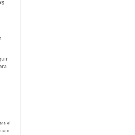
OS
s
guir
ara
ra el
tubre