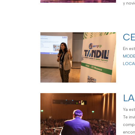
y nov
CE
En es
MODE
LOCA
LA
Ya es
Te inv
compa
encont