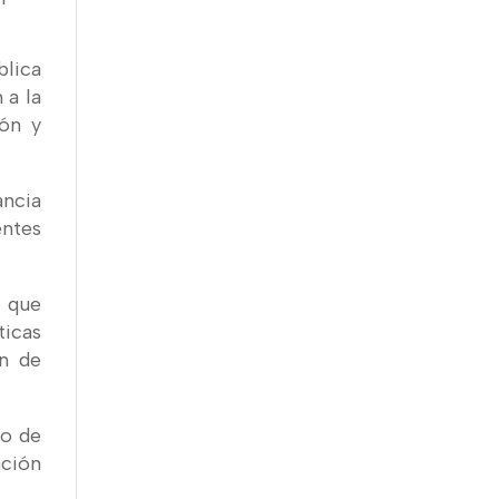
blica
 a la
ión y
ancia
entes
l que
ticas
ón de
to de
ación