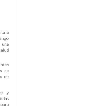
rta a
rango
e una
salud
entes
os se
es de
as y
idas
 para