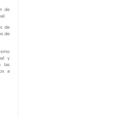
ón de
al.
os de
os de
nismo
nal y
 las
os a