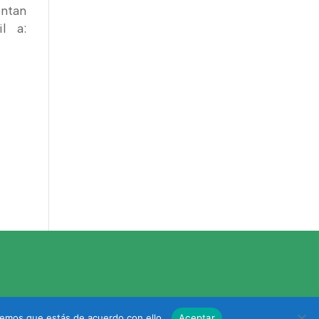
entan
l a:
remos que estás de acuerdo con ello.
Aceptar