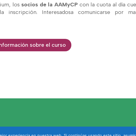
lium, los
socios de la AAMyCP
con la cuota al día cu
 inscripción. Interesadosa comunicarse por mai
nformación sobre el curso
jor experiencia en nuestra web. Si continúas usando este sitio, asumi