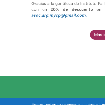
Gracias a la gentileza de Instituto Pal
con un
20% de descuento
en la
asoc.arg.mycp@gmail.com.
Mas i
Usamos cookies para asegurar que te damos la me