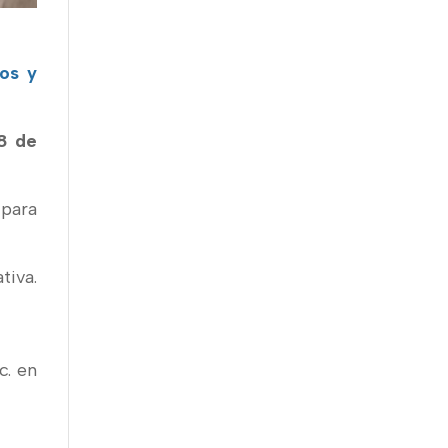
os y
8 de
 para
tiva.
c. en