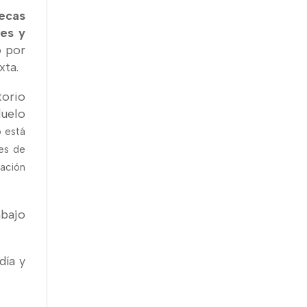
ecas
les y
o por
xta.
torio
duelo
o está
tes de
mación
abajo
día y