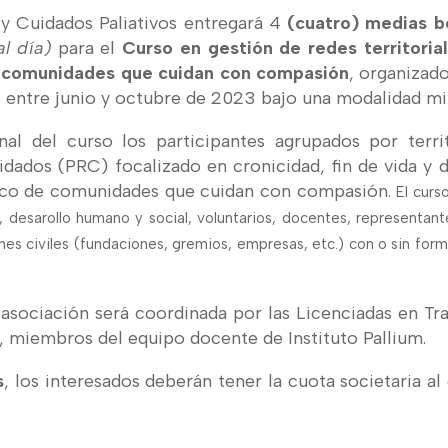
y Cuidados Paliativos entregará 4
(cuatro) medias b
al día)
para el
Curso en gestión de redes territoria
e comunidades que cuidan con compasión
, organizad
o entre junio y octubre de 2023 bajo una modalidad mi
nal del curso los participantes agrupados por terri
idados (PRC) focalizado en cronicidad, fin de vida y 
arco de comunidades que cuidan con compasión.
El curs
, desarollo humano y social, voluntarios, docentes, representan
nes civiles (fundaciones, gremios, empresas, etc.) con o sin for
 asociación será coordinada por las Licenciadas en Tr
, miembros del equipo docente de Instituto Pallium.
s
, los interesados deberán tener la cuota societaria al 