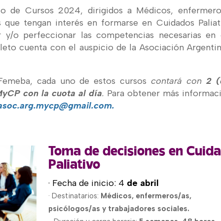
clo
de Cursos 2024, dirigidos a Médicos, enfermero
s que tengan interés en formarse en Cuidados Paliat
ir y/o perfeccionar las competencias necesarias en
eto cuenta con el auspicio de la Asociación Argenti
to Femeba, cada uno de estos cursos
contará con
2 (
yCP con la cuota al día
.
Para obtener más informac
asoc.arg.mycp@gmail.com.
Toma de decisiones en Cuid
Paliativo
· Fecha de inicio: 4
de abril
· Destinatarios:
Médicos, enfermeros/as,
psicólogos/as y trabajadores sociales.