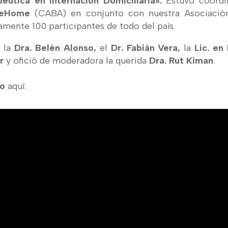
éutica en Internación Domiciliaria».
Estuvo
coordi
areHome
(CABA)
en conjunto con nuestra Asociació
mente 100 participantes de todo del país.
:
la
Dra. Belén Alonso,
el
Dr. Fabián Vera,
la
Lic. en 
r
y ofició de moderadora la querida
Dra. Rut Kiman
.
to
aquí: