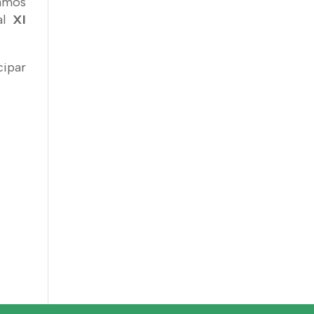
amos
al
XI
cipar