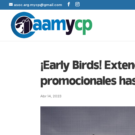
asoc.arg.mycp@gmail.com
¡Early Birds! Exte
promocionales has
Abr 14, 2023